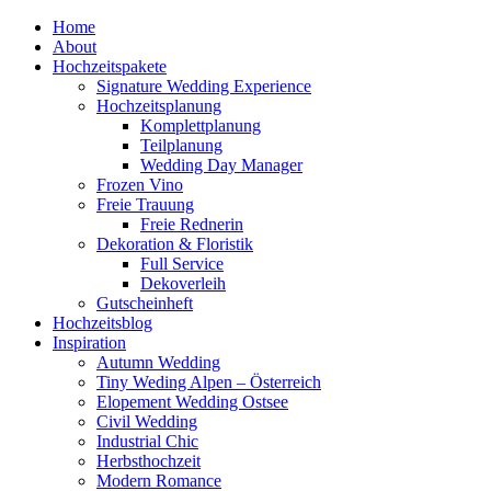
Zum
Home
Inhalt
About
springen
Hochzeitspakete
Signature Wedding Experience
Hochzeitsplanung
Komplettplanung
Teilplanung
Wedding Day Manager
Frozen Vino
Freie Trauung
Freie Rednerin
Dekoration & Floristik
Full Service
Dekoverleih
Gutscheinheft
Hochzeitsblog
Inspiration
Autumn Wedding
Tiny Weding Alpen – Österreich
Elopement Wedding Ostsee
Civil Wedding
Industrial Chic
Herbsthochzeit
Modern Romance