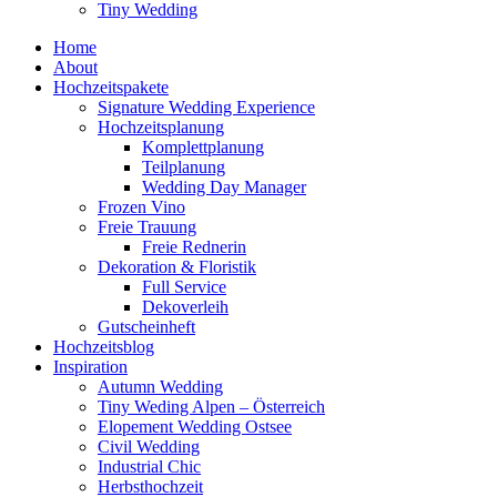
Tiny Wedding
Home
About
Hochzeitspakete
Signature Wedding Experience
Hochzeitsplanung
Komplettplanung
Teilplanung
Wedding Day Manager
Frozen Vino
Freie Trauung
Freie Rednerin
Dekoration & Floristik
Full Service
Dekoverleih
Gutscheinheft
Hochzeitsblog
Inspiration
Autumn Wedding
Tiny Weding Alpen – Österreich
Elopement Wedding Ostsee
Civil Wedding
Industrial Chic
Herbsthochzeit